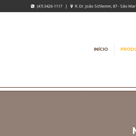
(47) 3426-1117
|
R. Dr. João Schlemm, 87 - São Marc
INÍCIO
PROD