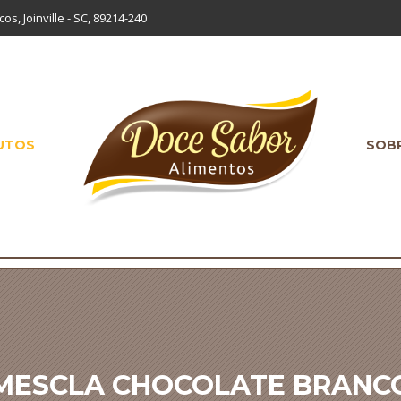
os, Joinville - SC, 89214-240
UTOS
SOB
MESCLA CHOCOLATE BRANC