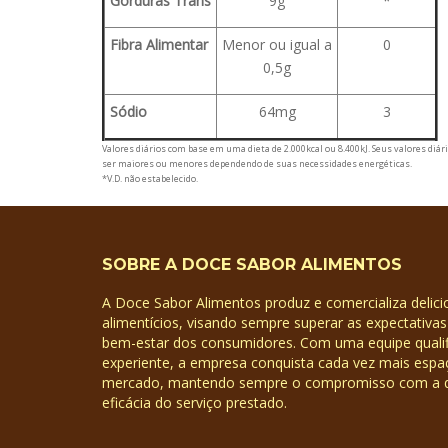
Gorduras Trans
9g
*
Fibra Alimentar
Menor ou igual a
0
0,5g
Sódio
64mg
3
Valores diários com base em uma dieta de 2.000kcal ou 8.400kJ. Seus valores diá
ser maiores ou menores dependendo de suas necessidades energéticas.
*V.D. não estabelecido.
SOBRE A DOCE SABOR ALIMENTOS
A Doce Sabor Alimentos produz e comercializa delic
alimentícios, visando sempre superar as expectativa
bem-estar dos consumidores. Com uma equipe qualif
experiente, a empresa conquista cada vez mais espa
mercado, mantendo sempre o compromisso com a q
eficácia do serviço prestado.