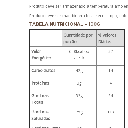
Produto deve ser armazenado a temperatura ambien
Produto deve ser mantido em local seco, limpo, cobe
TABELA NUTRICIONAL – 100G
Quantidade por
% Valores
porção
Diários
Valor
648kcal ou
32
Energético
2721kJ
Carboidratos
42g
14
Proteínas
3g
4
Gorduras
52g
94
Totais
Gorduras
25g
113
Saturadas