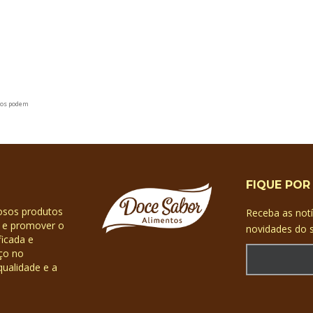
rios podem
FIQUE POR
iosos produtos
Receba as not
s e promover o
novidades do s
icada e
ço no
ualidade e a