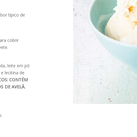
bor típico de
ara cobrir
vete.
da, leite em pó
 e lecitina de
COS: CONTÉM
S DE AVELÃ.
s.