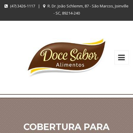
(47) 3426-1117
|
R. Dr. João Schlemm, 87 - São Marcos, Joinville
- SC, 89214-240
COBERTURA PARA