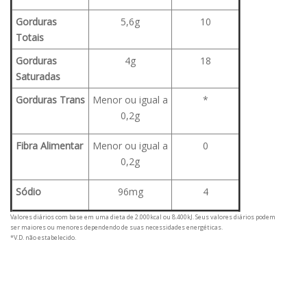
Gorduras
5,6g
10
Totais
Gorduras
4g
18
Saturadas
Gorduras Trans
Menor ou igual a
*
0,2g
Fibra Alimentar
Menor ou igual a
0
0,2g
Sódio
96mg
4
Valores diários com base em uma dieta de 2.000kcal ou 8.400kJ. Seus valores diários podem
ser maiores ou menores dependendo de suas necessidades energéticas.
*V.D. não estabelecido.