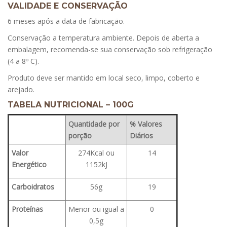
VALIDADE E CONSERVAÇÃO
6 meses após a data de fabricação.
Conservação a temperatura ambiente. Depois de aberta a
embalagem, recomenda-se sua conservação sob refrigeração
(4 a 8º C).
Produto deve ser mantido em local seco, limpo, coberto e
arejado.
TABELA NUTRICIONAL – 100G
Quantidade por
% Valores
porção
Diários
Valor
274Kcal ou
14
Energético
1152kJ
Carboidratos
56g
19
Proteínas
Menor ou igual a
0
0,5g