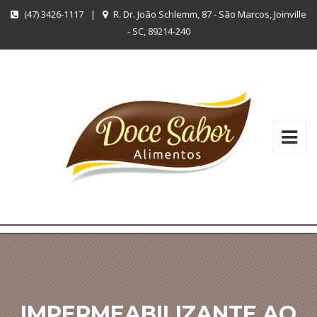
(47) 3426-1117
|
R. Dr. João Schlemm, 87 - São Marcos, Joinville
- SC, 89214-240
IMPERMEABILIZANTE AO